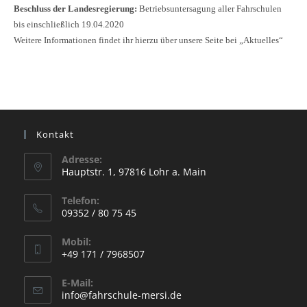
Beschluss der Landesregierung:
Betriebsuntersagung aller Fahrschulen
bis einschließlich 19.04.2020
Weitere Informationen findet ihr hierzu über unsere Seite bei „Aktuelles“
Kontakt
Adresse:
Hauptstr. 1, 97816 Lohr a. Main
Opens
Telefon:
in
09352 / 80 75 45
a
Opens
new
Mobil:
in
+49 171 / 7968507
tab
your
Opens
application
E-Mail:
in
Opens
info@fahrschule-mersi.de
your
in