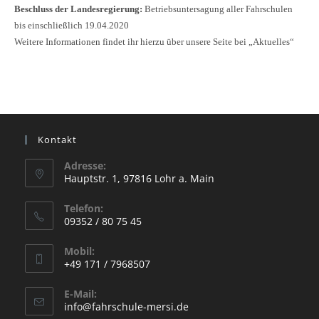
Beschluss der Landesregierung:
Betriebsuntersagung aller Fahrschulen
bis einschließlich 19.04.2020
Weitere Informationen findet ihr hierzu über unsere Seite bei „Aktuelles“
Kontakt
Adresse:
Hauptstr. 1, 97816 Lohr a. Main
Opens
Telefon:
in
09352 / 80 75 45
a
Opens
new
Mobil:
in
+49 171 / 7968507
tab
your
Opens
application
E-Mail:
in
Opens
info@fahrschule-mersi.de
your
in