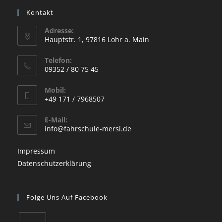
Kontakt
Adresse:
Hauptstr. 1, 97816 Lohr a. Main
Opens
Telefon:
in
09352 / 80 75 45
a
Opens
new
Mobil:
in
+49 171 / 7968507
tab
your
Opens
application
E-Mail:
in
Opens
info@fahrschule-mersi.de
your
in
your
application
Impressum
application
Datenschutzerklärung
Folge Uns Auf Facebook