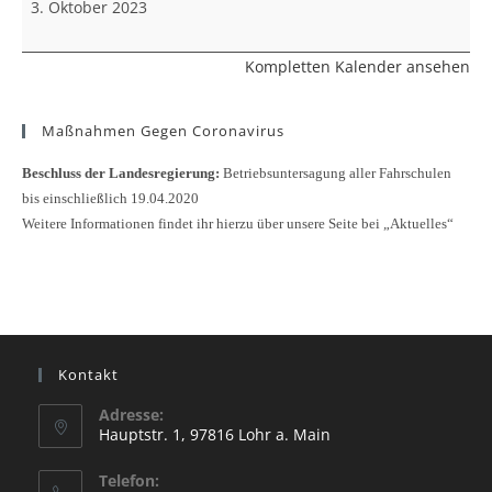
3. Oktober 2023
Kompletten Kalender ansehen
Maßnahmen Gegen Coronavirus
Beschluss der Landesregierung:
Betriebsuntersagung aller Fahrschulen
bis einschließlich 19.04.2020
Weitere Informationen findet ihr hierzu über unsere Seite bei „Aktuelles“
Kontakt
Adresse:
Hauptstr. 1, 97816 Lohr a. Main
Opens
Telefon:
in