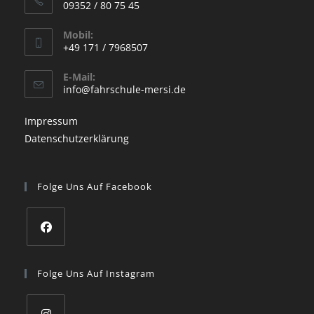
09352 / 80 75 45
a
Opens
new
Mobil:
in
+49 171 / 7968507
tab
your
Opens
application
E-Mail:
in
Opens
info@fahrschule-mersi.de
your
in
your
application
Impressum
application
Datenschutzerklärung
Folge Uns Auf Facebook
Opens
in
Folge Uns Auf Instagram
a
new