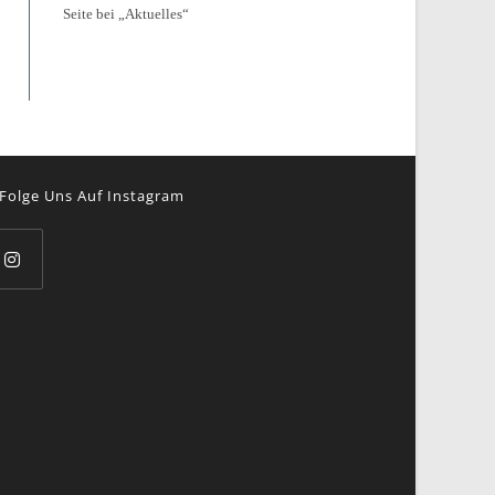
Seite bei „Aktuelles“
Folge Uns Auf Instagram
pens
ew
b