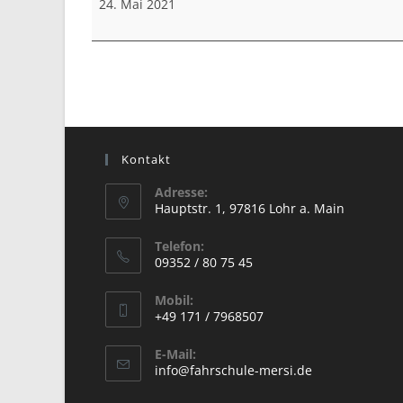
24. Mai 2021
Kontakt
Adresse:
Hauptstr. 1, 97816 Lohr a. Main
Opens
Telefon:
in
09352 / 80 75 45
a
Opens
new
Mobil:
in
+49 171 / 7968507
tab
your
Opens
application
E-Mail:
in
Opens
info@fahrschule-mersi.de
your
in
your
application