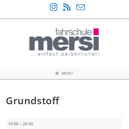
Zum
Inhalt
springen
MENÜ
Grundstoff
Grundstoff
19:00
–
20:30