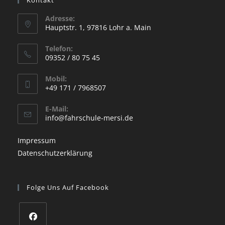
Adresse:
Hauptstr. 1, 97816 Lohr a. Main
Opens
Telefon:
in
09352 / 80 75 45
a
Opens
new
Mobil:
in
+49 171 / 7968507
tab
your
Opens
application
E-Mail:
in
Opens
info@fahrschule-mersi.de
your
in
your
application
Impressum
application
Datenschutzerklärung
Folge Uns Auf Facebook