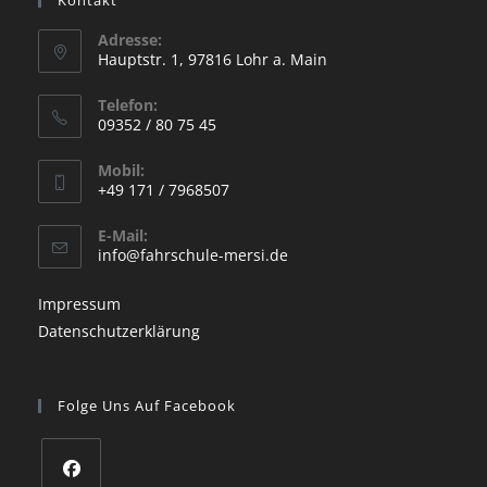
Adresse:
Hauptstr. 1, 97816 Lohr a. Main
Opens
Telefon:
in
09352 / 80 75 45
a
Opens
new
Mobil:
in
+49 171 / 7968507
tab
your
Opens
application
E-Mail:
in
Opens
info@fahrschule-mersi.de
your
in
your
application
Impressum
application
Datenschutzerklärung
Folge Uns Auf Facebook