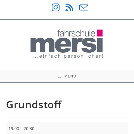
Zum
Inhalt
springen
MENÜ
Grundstoff
Grundstoff
19:00
–
20:30