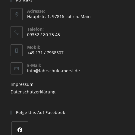
Adresse:
Hauptstr. 1, 97816 Lohr a. Main
Opens
Telefon:
in
09352 / 80 75 45
a
Opens
new
Mobil:
in
+49 171 / 7968507
tab
your
Opens
application
E-Mail:
in
Opens
info@fahrschule-mersi.de
your
in
your
application
Impressum
application
Datenschutzerklärung
Folge Uns Auf Facebook