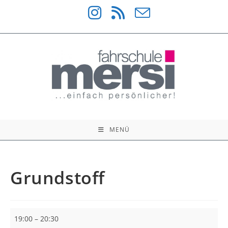
Zum
Inhalt
springen
MENÜ
Grundstoff
Grundstoff
19:00
–
20:30