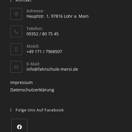
Adresse:
Hauptstr. 1, 97816 Lohr a. Main
Opens
Telefon:
in
09352 / 80 75 45
a
Opens
new
Mobil:
in
+49 171 / 7968507
tab
your
Opens
application
E-Mail:
in
Opens
info@fahrschule-mersi.de
your
in
your
application
Impressum
application
Datenschutzerklärung
Folge Uns Auf Facebook