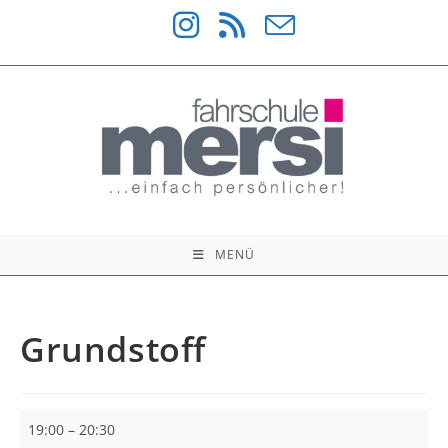
Zum
Inhalt
springen
MENÜ
Grundstoff
Grundstoff
19:00
–
20:30