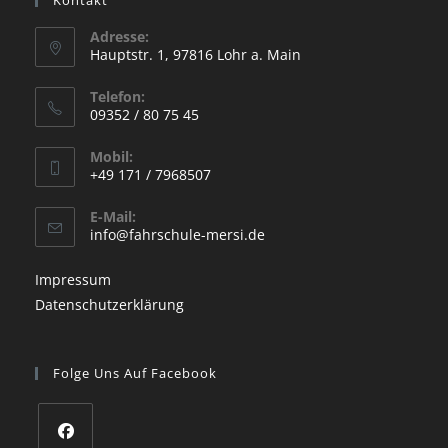
Adresse:
Hauptstr. 1, 97816 Lohr a. Main
Opens
Telefon:
in
09352 / 80 75 45
a
Opens
new
Mobil:
in
+49 171 / 7968507
tab
your
Opens
application
E-Mail:
in
Opens
info@fahrschule-mersi.de
your
in
your
application
Impressum
application
Datenschutzerklärung
Folge Uns Auf Facebook