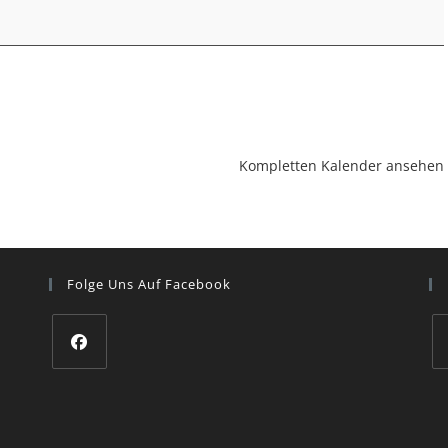
Kompletten Kalender ansehen
Folge Uns Auf Facebook
Opens
O
in
in
a
a