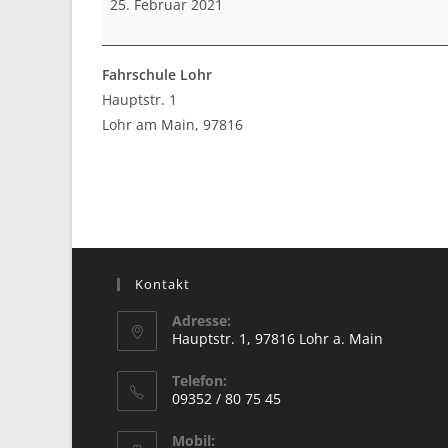
25. Februar 2021
Fahrschule Lohr
Hauptstr. 1
Lohr am Main
,
97816
Kontakt
Adresse:
Hauptstr. 1, 97816 Lohr a. Main
Opens
Telefon:
in
09352 / 80 75 45
a
Opens
new
Mobil:
in