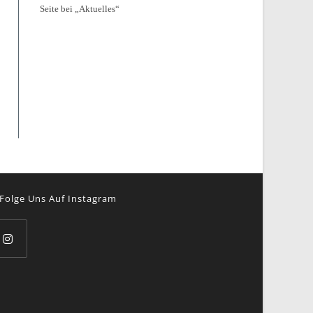
Seite bei „Aktuelles“
Folge Uns Auf Instagram
pens