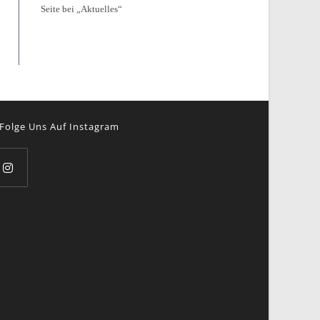
Seite bei „Aktuelles“
Folge Uns Auf Instagram
pens
ew
b