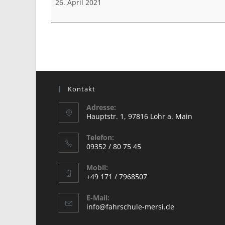
26. April 2021
Kontakt
Adresse:
Hauptstr. 1, 97816 Lohr a. Main
Opens
Telefon:
in
09352 / 80 75 45
a
Opens
new
Mobil:
in
+49 171 / 7968507
tab
your
Opens
application
E-Mail:
in
Opens
info@fahrschule-mersi.de
your
in
your
application