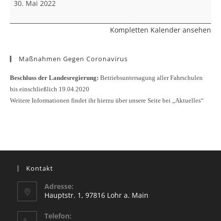
30. Mai 2022
Kompletten Kalender ansehen
Maßnahmen Gegen Coronavirus
Beschluss der Landesregierung:
Betriebsuntersagung aller Fahrschulen
bis einschließlich 19.04.2020
Weitere Informationen findet ihr hierzu über unsere Seite bei „Aktuelles“
Kontakt
Adresse:
Hauptstr. 1, 97816 Lohr a. Main
Opens
Telefon:
in