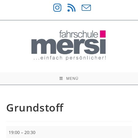
Zum
Inhalt
springen
MENÜ
Grundstoff
Grundstoff
19:00
–
20:30