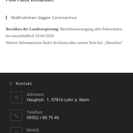
Maßnahmen Gegen Coronavirus
Beschluss der Landesregierung:
Betriebsuntersagung aller Fahrschulen
bis einschließlich 19.04.2020
Weitere Informationen findet ihr hierzu über unsere Seite bei „Aktuelles“
Kontakt
Adresse:
Hauptstr. 1, 97816 Lohr a. Main
Opens
Telefon:
in
09352 / 80 75 45
a
Opens
new
Mobil:
in