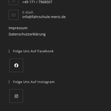
+49 171 / 7968507
tab
your
Opens
application
E-Mail:
in
Opens
info@fahrschule-mersi.de
your
in
your
application
Impressum
application
Datenschutzerklärung
Folge Uns Auf Facebook
Opens
in
Folge Uns Auf Instagram
a
new
tab
Opens