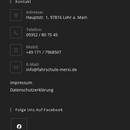
Kontakt
Adresse:
Hauptstr. 1, 97816 Lohr a. Main
Opens
Telefon:
in
09352 / 80 75 45
a
Opens
new
Mobil:
in
+49 171 / 7968507
tab
your
Opens
application
E-Mail:
in
Opens
info@fahrschule-mersi.de
your
in
your
application
Impressum
application
Datenschutzerklärung
Folge Uns Auf Facebook