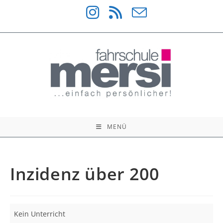
Zum
Inhalt
springen
MENÜ
Inzidenz über 200
Inzidenz
Kein Unterricht
über