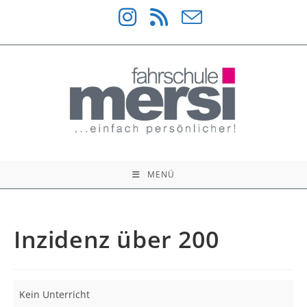
Zum
Inhalt
springen
MENÜ
Inzidenz über 200
Inzidenz
Kein Unterricht
über