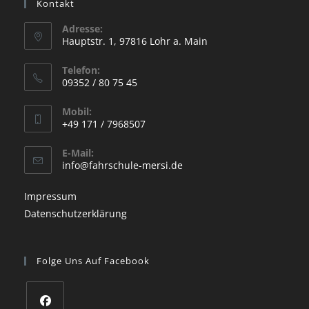
Kontakt
Adresse:
Hauptstr. 1, 97816 Lohr a. Main
Opens
Telefon:
in
09352 / 80 75 45
a
Opens
new
Mobil:
in
+49 171 / 7968507
tab
your
Opens
application
E-Mail:
in
Opens
info@fahrschule-mersi.de
your
in
your
application
Impressum
application
Datenschutzerklärung
Folge Uns Auf Facebook