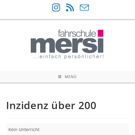
Zum
Inhalt
springen
MENÜ
Inzidenz über 200
Inzidenz
Kein Unterricht
über