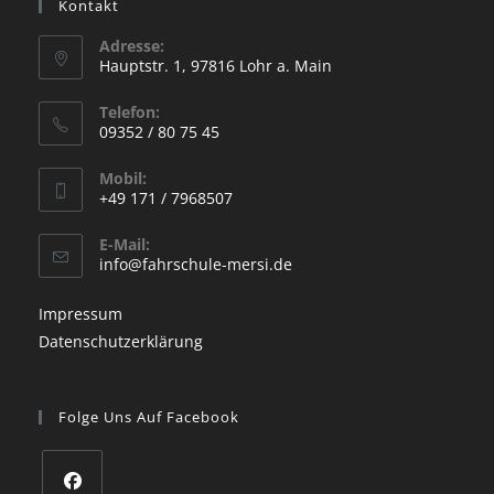
Kontakt
Adresse:
Hauptstr. 1, 97816 Lohr a. Main
Opens
Telefon:
in
09352 / 80 75 45
a
Opens
new
Mobil:
in
+49 171 / 7968507
tab
your
Opens
application
E-Mail:
in
Opens
info@fahrschule-mersi.de
your
in
your
application
Impressum
application
Datenschutzerklärung
Folge Uns Auf Facebook