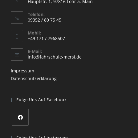
Hauptstr. 1, 97816 Lohr a. Main
Opens
Telefon:
in
09352 / 80 75 45
a
Opens
new
Mobil:
in
+49 171 / 7968507
tab
your
Opens
application
E-Mail:
in
Opens
info@fahrschule-mersi.de
your
in
your
application
Impressum
application
Datenschutzerklärung
Folge Uns Auf Facebook
Opens
in
Folge Uns Auf Instagram