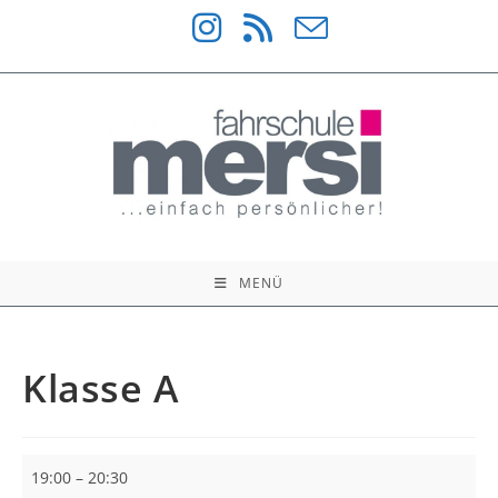
Zum
Inhalt
springen
MENÜ
Klasse A
Klasse
19:00
–
20:30
A