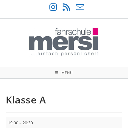
Zum
Inhalt
springen
MENÜ
Klasse A
Klasse
19:00
–
20:30
A