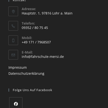
Adresse:
Hauptstr. 1, 97816 Lohr a. Main
Opens
Telefon:
in
09352 / 80 75 45
a
Opens
new
Mobil:
in
+49 171 / 7968507
tab
your
Opens
application
E-Mail:
in
Opens
info@fahrschule-mersi.de
your
in
your
application
Impressum
application
Datenschutzerklärung
Folge Uns Auf Facebook