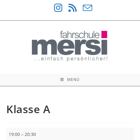
Zum
Inhalt
springen
MENÜ
Klasse A
Klasse
19:00
–
20:30
A