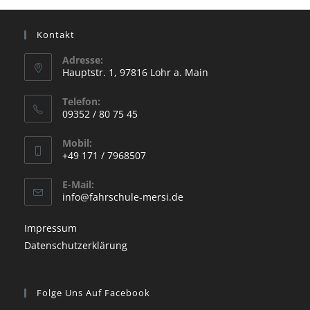
Kontakt
Adresse:
Hauptstr. 1, 97816 Lohr a. Main
Opens
Telefon:
in
09352 / 80 75 45
a
Opens
new
Mobil:
in
+49 171 / 7968507
tab
your
Opens
application
E-Mail:
in
Opens
info@fahrschule-mersi.de
your
in
your
application
Impressum
application
Datenschutzerklärung
Folge Uns Auf Facebook