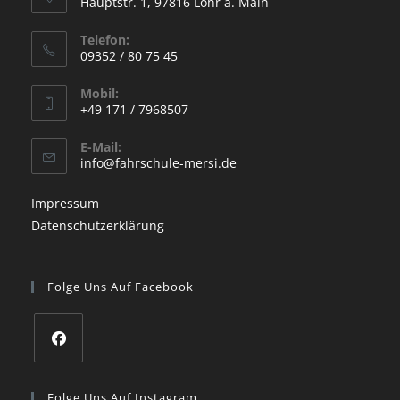
Hauptstr. 1, 97816 Lohr a. Main
Opens
Telefon:
in
09352 / 80 75 45
a
Opens
new
Mobil:
in
+49 171 / 7968507
tab
your
Opens
application
E-Mail:
in
Opens
info@fahrschule-mersi.de
your
in
your
application
Impressum
application
Datenschutzerklärung
Folge Uns Auf Facebook
Opens
in
Folge Uns Auf Instagram