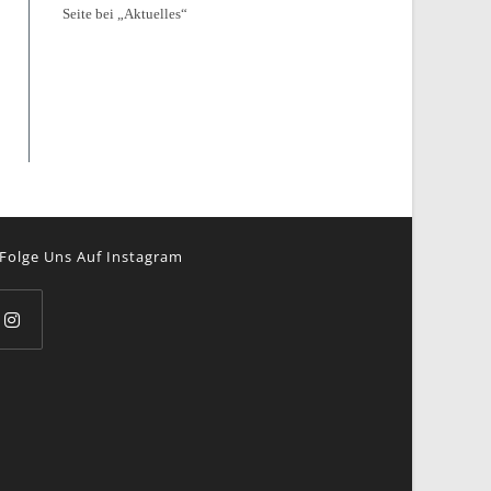
Seite bei „Aktuelles“
Folge Uns Auf Instagram
pens
ew
b