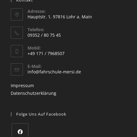
Adresse:
Hauptstr. 1, 97816 Lohr a. Main
Opens
Telefon:
in
09352 / 80 75 45
a
Opens
new
Mobil:
in
+49 171 / 7968507
tab
your
Opens
application
E-Mail:
in
Opens
info@fahrschule-mersi.de
your
in
your
application
Impressum
application
Datenschutzerklärung
Folge Uns Auf Facebook