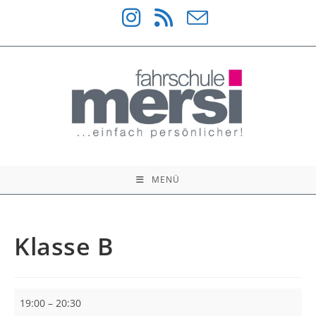
Zum
Inhalt
springen
MENÜ
Klasse B
Klasse
19:00
–
20:30
B