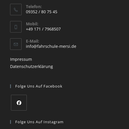
Opens
Telefon:
in
09352 / 80 75 45
a
Opens
new
Mobil:
in
+49 171 / 7968507
tab
your
Opens
application
E-Mail:
in
Opens
info@fahrschule-mersi.de
your
in
your
application
Impressum
application
Datenschutzerklärung
Folge Uns Auf Facebook
Opens
in
Folge Uns Auf Instagram
a