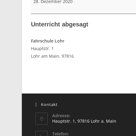
28. Dezember 2020
Unterricht abgesagt
Fahrschule Lohr
Hauptstr. 1
Lohr am Main
,
97816
Kontakt
Adresse:
Hauptstr. 1, 97816 Lohr a. Main
Opens
Telefon:
in