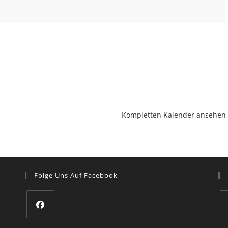
Kompletten Kalender ansehen
Folge Uns Auf Facebook
Opens
O