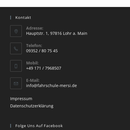
Kontakt
Adresse:
Hauptstr. 1, 97816 Lohr a. Main
Opens
Telefon:
in
09352 / 80 75 45
a
Opens
new
Mobil:
in
+49 171 / 7968507
tab
your
Opens
application
E-Mail:
in
Opens
info@fahrschule-mersi.de
your
in
your
application
Impressum
application
Datenschutzerklärung
Folge Uns Auf Facebook