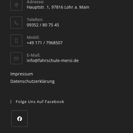
Adresse:
Hauptstr. 1, 97816 Lohr a. Main
Opens
Telefon:
in
09352 / 80 75 45
a
Opens
new
Mobil:
in
+49 171 / 7968507
tab
your
Opens
application
E-Mail:
in
Opens
info@fahrschule-mersi.de
your
in
your
application
Impressum
application
Datenschutzerklärung
Folge Uns Auf Facebook
Opens