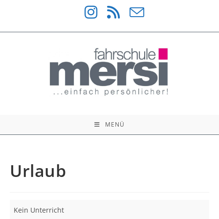
Zum
Inhalt
springen
MENÜ
Urlaub
Urlaub
Kein Unterricht