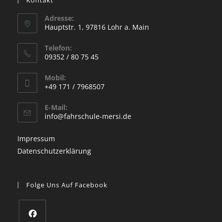
Adresse:
Hauptstr. 1, 97816 Lohr a. Main
Opens
Telefon:
in
09352 / 80 75 45
a
Opens
new
Mobil:
in
+49 171 / 7968507
tab
your
Opens
application
E-Mail:
in
Opens
info@fahrschule-mersi.de
your
in
your
application
Impressum
application
Datenschutzerklärung
Folge Uns Auf Facebook