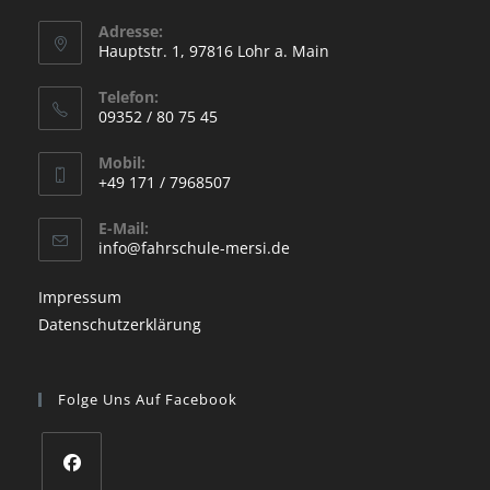
Adresse:
Hauptstr. 1, 97816 Lohr a. Main
Opens
Telefon:
in
09352 / 80 75 45
a
Opens
new
Mobil:
in
+49 171 / 7968507
tab
your
Opens
application
E-Mail:
in
Opens
info@fahrschule-mersi.de
your
in
your
application
Impressum
application
Datenschutzerklärung
Folge Uns Auf Facebook