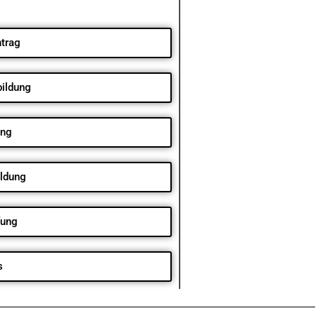
trag
bildung
ung
ildung
fung
s